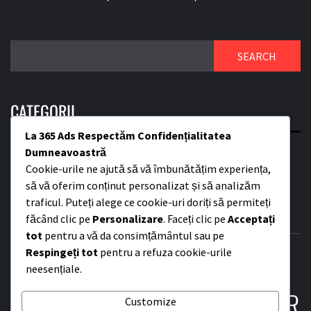
SEARCH
CATEGORII
La 365 Ads Respectăm Confidențialitatea
Dumneavoastră
AR VR
calcul cuantic
competitive advantage
digital leadership
hardware next-gen
Cookie-urile ne ajută să vă îmbunătățim experiența,
innovation strategy
inteligență artificială
Internet of Things
IoT
să vă oferim conținut personalizat și să analizăm
Manageri strategici și operaționali
market opportunities
realitate extinsă
traficul. Puteți alege ce cookie-uri doriți să permiteți
tech forecasting
tehnologii emergente
World Economic Forum
făcând clic pe
Personalizare
. Faceți clic pe
Acceptați
tot
pentru a vă da consimțământul sau pe
Respingeți tot
pentru a refuza cookie-urile
neesențiale.
365-ADS | ZIARUL AFACERILOR
Customize