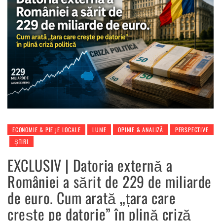
ECONOMIE & PIEŢE LOCALE
LUME
OPINIE & ANALIZĂ
PERSPECTIVE
ȘTIRI
EXCLUSIV | Datoria externă a
României a sărit de 229 de miliarde
de euro. Cum arată „țara care
crește pe datorie” în plină criză