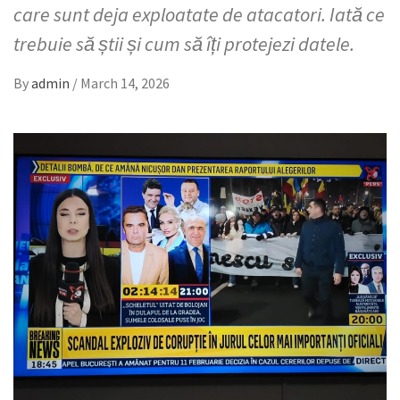
care sunt deja exploatate de atacatori. Iată ce
trebuie să știi și cum să îți protejezi datele.
By
admin
/
March 14, 2026