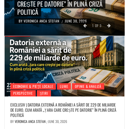
ACUZAȚII DE CORUPȚIE, ÎNȚELEGERI
SUBTERANE ȘI ANCHETE DNA
BY
VERONICA ANCA STEFAN
APRIL 2, 2026
/
2
OF
3
ECONOMIE & PIEŢE LOCALE
LUME
OPINIE & ANALIZĂ
PERSPECTIVE
ȘTIRI
EXCLUSIV | DATORIA EXTERNĂ A ROMÂNIEI A SĂRIT DE 229 DE MILIARDE
DE EURO. CUM ARATĂ „ȚARA CARE CREȘTE PE DATORIE” ÎN PLINĂ CRIZĂ
POLITICĂ
BY
VERONICA ANCA STEFAN
JUNE 30, 2026
/