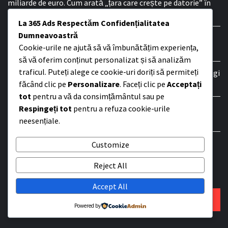
miliarde de euro. Cum arată „țara care crește pe datorie” în
plină criză politică
La 365 Ads Respectăm Confidențialitatea
Dumneavoastră
Scandalul bugetului pe 2026: între acuzații de corupție,
Cookie-urile ne ajută să vă îmbunătățim experiența,
înțelegeri subterane și anchete DNA
să vă oferim conținut personalizat și să analizăm
traficul. Puteți alege ce cookie-uri doriți să permiteți
Haine originale premium pentru femei în România: cum alegi
făcând clic pe
Personalizare
. Faceți clic pe
Acceptați
elegant, inteligent și fără compromisuri
tot
pentru a vă da consimțământul sau pe
Alertă Google Zero-Day pentru 3,5 miliarde de utilizatori
Respingeți tot
pentru a refuza cookie-urile
Chrome – Atacuri în Desfășurare
neesențiale.
AUR SUSȚINE CĂ A STRÂNS SEMNĂTURILE PENTRU
Customize
SUSPENDAREA PREȘEDINTELUI NICUȘOR DAN
Reject All
Accept All
SEARCH
Powered by