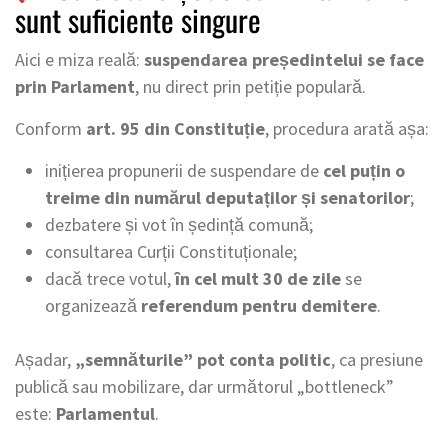
sunt suficiente singure
Aici e miza reală:
suspendarea președintelui se face
prin Parlament
, nu direct prin petiție populară.
Conform
art. 95 din Constituție
, procedura arată așa:
inițierea propunerii de suspendare de
cel puțin o
treime din numărul deputaților și senatorilor
;
dezbatere și vot în ședință comună;
consultarea Curții Constituționale;
dacă trece votul,
în cel mult 30 de zile
se
organizează
referendum pentru demitere
.
Așadar,
„semnăturile” pot conta politic
, ca presiune
publică sau mobilizare, dar următorul „bottleneck”
este:
Parlamentul
.