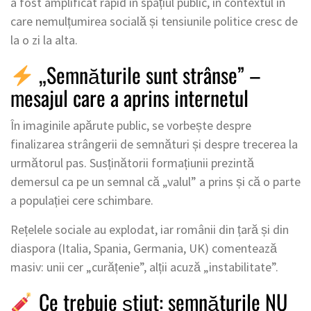
a fost amplificat rapid în spațiul public, în contextul în
care nemulțumirea socială și tensiunile politice cresc de
la o zi la alta.
„Semnăturile sunt strânse” –
mesajul care a aprins internetul
În imaginile apărute public, se vorbește despre
finalizarea strângerii de semnături și despre trecerea la
următorul pas. Susținătorii formațiunii prezintă
demersul ca pe un semnal că „valul” a prins și că o parte
a populației cere schimbare.
Rețelele sociale au explodat, iar românii din țară și din
diaspora (Italia, Spania, Germania, UK) comentează
masiv: unii cer „curățenie”, alții acuză „instabilitate”.
Ce trebuie știut: semnăturile NU