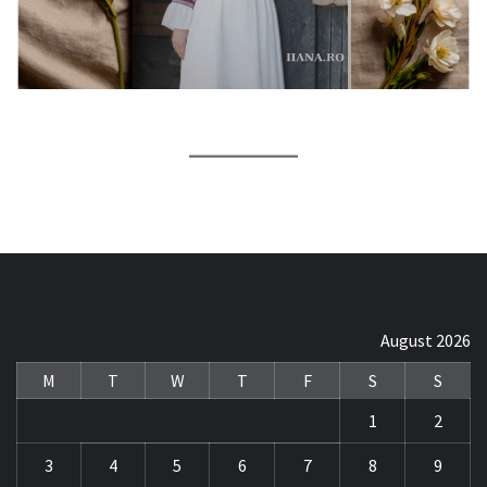
August 2026
M
T
W
T
F
S
S
1
2
3
4
5
6
7
8
9