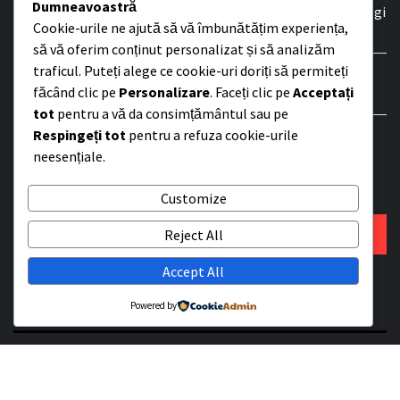
Dumneavoastră
Haine originale premium pentru femei în România: cum alegi
Cookie-urile ne ajută să vă îmbunătățim experiența,
elegant, inteligent și fără compromisuri
să vă oferim conținut personalizat și să analizăm
traficul. Puteți alege ce cookie-uri doriți să permiteți
Alertă Google Zero-Day pentru 3,5 miliarde de utilizatori
făcând clic pe
Personalizare
. Faceți clic pe
Acceptați
Chrome – Atacuri în Desfășurare
tot
pentru a vă da consimțământul sau pe
Respingeți tot
pentru a refuza cookie-urile
AUR SUSȚINE CĂ A STRÂNS SEMNĂTURILE PENTRU
neesențiale.
SUSPENDAREA PREȘEDINTELUI NICUȘOR DAN
Customize
SEARCH
Reject All
Accept All
CATEGORII
Powered by
AR VR
calcul cuantic
competitive advantage
digital leadership
hardware next-gen
innovation strategy
inteligență artificială
Internet of Things
IoT
Manageri strategici și operaționali
market opportunities
realitate extinsă