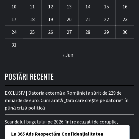
10
11
12
13
14
15
16
17
18
19
20
21
22
23
24
25
26
27
28
29
30
31
« Jun
POSTĂRI RECENTE
EXCLUSIV | Datoria externă a României a sărit de 229 de
miliarde de euro. Cum arată „țara care crește pe datorie” în
plină criză politică
Scandalul bugetului pe 2026: între acuzații de corupție,
înțelegeri subterane și anchete DNA
La 365 Ads Respectăm Confidențialitatea