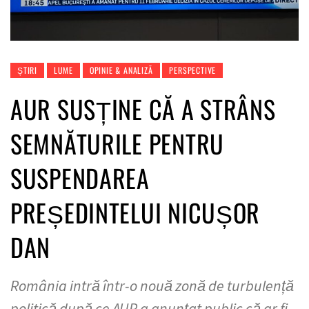
ȘTIRI
LUME
OPINIE & ANALIZĂ
PERSPECTIVE
AUR SUSȚINE CĂ A STRÂNS
SEMNĂTURILE PENTRU
SUSPENDAREA
PREȘEDINTELUI NICUȘOR
DAN
România intră într-o nouă zonă de turbulență
politică după ce AUR a anunțat public că ar fi