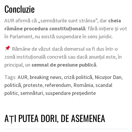
Concluzie
AUR afirmă că „semnăturile sunt strânse”, dar
cheia
rămâne procedura constituțională
: fără inițiere și vot
în Parlament, nu există suspendare în sens juridic.
Rămâne de văzut dacă demersul va fi dus într-o
zonă instituțională concretă sau dacă anunțul este, în
principal, un
semnal de presiune publică
.
Tags:
AUR
,
breaking news
,
criză politică
,
Nicușor Dan
,
politică
,
proteste
,
referendum
,
România
,
scandal
politic
,
semnături
,
suspendare președinte
AȚI PUTEA DORI, DE ASEMENEA