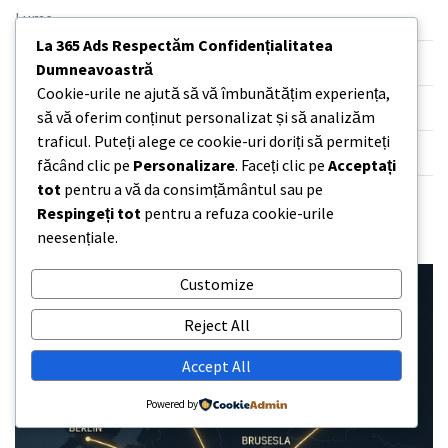
Lume
La 365 Ads Respectăm Confidențialitatea
Opinie & Analiză
Dumneavoastră
Cookie-urile ne ajută să vă îmbunătățim experiența,
Perspective
să vă oferim conținut personalizat și să analizăm
traficul. Puteți alege ce cookie-uri doriți să permiteți
Startup & Tehnologie
făcând clic pe
Personalizare
. Faceți clic pe
Acceptați
tot
pentru a vă da consimțământul sau pe
Știri
Respingeți tot
pentru a refuza cookie-urile
neesențiale.
Customize
Reject All
Accept All
Powered by